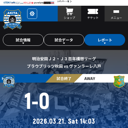
スポンサー一覧
レ
ショップ
チケット
メニュー
イ
ア
ウ
ト
を
カ
試合情報
試合データ
レポート
ス
タ
マ
イ
ズ
明治安田Ｊ２・Ｊ３百年構想リーグ
ブラウブリッツ秋田 vs ヴァンラーレ八戸
HOME
試合終了
AWAY
1
-
0
2026.03.21. Sat 14:03