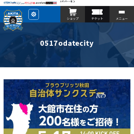
スポンサー一覧
レ
ショップ
チケット
メニュー
イ
ア
ウ
ト
を
カ
0517odatecity
ス
タ
マ
イ
ズ