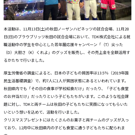
本活動は、
11
月
13
日
(
土
)
の秋田ノーザンハピネッツの試合会場、
11
月
28
日
(
日
)
のブラウブリッツ秋田の試合会場において、
TDK
株式会社による就
職活動中の学生を中心とした若年層応援キャンペーン「（
T
）尖った
（
D
）大胆さ（
K
）くれよ」のグッズを販売し、その売上金を全額活用す
るかたちで行いました。
厚生労働省の調査によると、日本の子どもの貧困率は
13.5
％（
2019
年国
民生活基礎調査）で、約
7
人に
1
人が貧困状態にあるといわれています。
秋田県内でも「その日の食事が学校給食だけ」だったり、「子ども食堂
のお弁当だけ」だったりという子どもたちがいます。このような社会課
題に対し、
TDK
と両チームは秋田の子どもたちに笑顔になってもらいた
いという想いを込めて、活動を行いました。
クリスマスプレゼントにはたくさんのお菓子と両チームのグッズが入っ
ており、
12
月中に秋田県内の子ども食堂に通う子どもたちに配られま