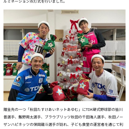
ルミネーション点灯式を行いました。
贈呈先の一つ「秋田たすけあいネットあゆむ」に
TDK硬式
野球部の皆川
普選手、飯野周太選手、ブラウブリッツ秋田の千田海人選手、秋田ノー
ザンハピネッツの保岡龍斗選手が訪れ、子ども食堂の運営者を通じて利