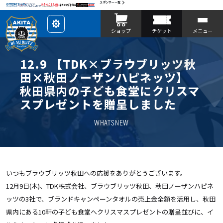
スポンサー一覧
レ
ショップ
チケット
メニュー
イ
ア
ウ
ト
を
12.9 【TDK×ブラウブリッツ秋
カ
ス
田×秋田ノーザンハピネッツ】
タ
マ
秋田県内の子ども食堂にクリスマ
イ
ズ
スプレゼントを贈呈しました
WHATSNEW
いつもブラウブリッツ秋田への応援をありがとうございます。
12月9日(木)、TDK
株式会社、ブラウブリッツ秋田、秋田ノーザンハピネ
ッツの
3
社で、ブランドキャンペーンタオルの売上金全額を活用し、秋田
県内にある10軒の子ども食堂へクリスマスプレゼントの贈呈並びに、イ