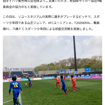
田ダイハツ販売株式会社様よりご支援いただき、秋田県サッカー協会4種
委員会の協力のもと実施しています。
この日は、ソユースタジアムの実際に選手がプレーするピッチで、スポ
ーツ少年団である山王ジュニア、
AFC
ユーニアン
Jr
、
T2GENERAL
、飯島
南
FC
、八橋ＦＣスポーツ少年団による前座交流戦を実施しました。