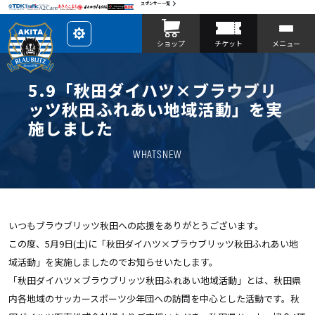
スポンサー一覧
レ
ショップ
チケット
メニュー
イ
ア
ウ
ト
を
5.9「秋田ダイハツ×ブラウブリ
カ
ス
ッツ秋田ふれあい地域活動」を実
タ
マ
施しました
イ
ズ
WHATSNEW
いつもブラウブリッツ秋田への応援をありがとうございます。
この度、5月9日(土)に「秋田ダイハツ×ブラウブリッツ秋田ふれあい地
域活動」を実施しましたのでお知らせいたします。
「秋田ダイハツ×ブラウブリッツ秋田ふれあい地域活動」とは、秋田県
内各地域のサッカースポーツ少年団への訪問を中心とした活動です。秋