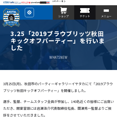
スポンサー一覧
レ
ショップ
チケット
メニュー
イ
ア
ウ
ト
を
3.25「2019ブラウブリッツ秋田
カ
ス
キックオフパーティー」を行いま
タ
マ
した
イ
ズ
WHATSNEW
3月25日(月)、秋田市のパーティーギャラリーイヤタカにて「2019ブラウ
ブリッツ秋田キックオフパーティー」を開催しました。
選手、監督、チームスタッフ全員が参加し、140名近くの皆様にご出席い
ただき、開宴冒頭には岩瀬浩介代表取締役社長、間瀬秀一監督よりご挨
拶をさせていただきました。