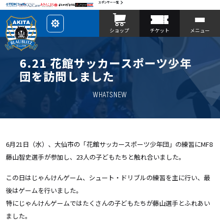
スポンサー一覧
レ
ショップ
チケット
メニュー
イ
ア
ウ
ト
を
6.21 花館サッカースポーツ少年
カ
ス
団を訪問しました
タ
マ
イ
WHATSNEW
ズ
6月21日（水）、大仙市の「花館サッカースポーツ少年団」の練習にMF8
藤山智史選手が参加し、23人の子どもたちと触れ合いました。
この日はじゃんけんゲーム、シュート・ドリブルの練習を主に行い、最
後はゲームを行いました。
特にじゃんけんゲームではたくさんの子どもたちが藤山選手とふれあい
ました。