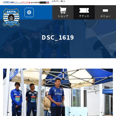
スポンサー一覧
レ
ショップ
チケット
メニュー
イ
ア
ウ
ト
を
カ
DSC_1619
ス
タ
マ
イ
ズ