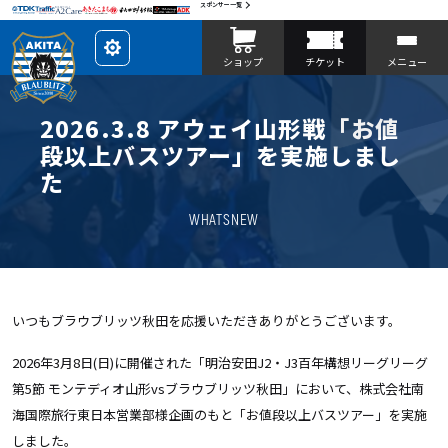
スポンサー一覧
レ
ショップ
チケット
メニュー
イ
ア
ウ
ト
を
2026.3.8 アウェイ山形戦「お値
カ
ス
段以上バスツアー」を実施しまし
タ
マ
た
イ
ズ
WHATSNEW
いつもブラウブリッツ秋田を応援いただきありがとうございます。
2026年3月8日(日)に開催された「明治安田J2・J3百年構想リーグリーグ
第5節 モンテディオ山形vsブラウブリッツ秋田」において、株式会社南
海国際旅行東日本営業部様企画のもと「お値段以上バスツアー」を実施
しました。