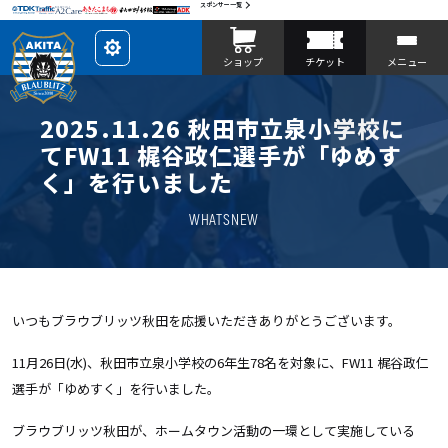
スポンサー一覧
レ
ショップ
チケット
メニュー
イ
ア
ウ
ト
を
2025.11.26 秋田市立泉小学校に
カ
ス
てFW11 梶谷政仁選手が「ゆめす
タ
マ
く」を行いました
イ
ズ
WHATSNEW
いつもブラウブリッツ秋田を応援いただきありがとうございます。
11月26日(水)、秋田市立泉小学校の6年生78名を対象に、FW11 梶谷政仁
選手が「ゆめすく」を行いました。
ブラウブリッツ秋田が、ホームタウン活動の一環として実施している