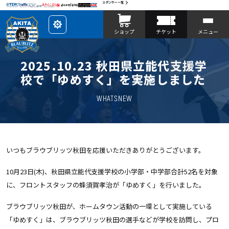
スポンサー一覧
レ
ショップ
チケット
メニュー
イ
ア
ウ
ト
を
2025.10.23 秋田県立能代支援学
カ
ス
校で「ゆめすく」を実施しました
タ
マ
イ
WHATSNEW
ズ
いつもブラウブリッツ秋田を応援いただきありがとうございます。
10月23日(木)、秋田県立能代支援学校の小学部・中学部合計52名を対象
に、フロントスタッフの蜂須賀孝治が「ゆめすく」を行いました。
ブラウブリッツ秋田が、ホームタウン活動の一環として実施している
「ゆめすく」は、ブラウブリッツ秋田の選手などが学校を訪問し、プロ