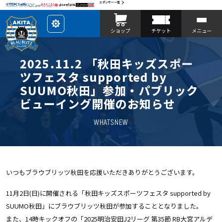
スポンサー一覧
レ
ショップ
チケット
メニュー
イ
ア
ウ
ト
を
2025.11.2 「秋田キッズスポー
カ
ス
ツフェスタ supported by
タ
マ
SUUMO秋田」参加・パブリック
イ
ズ
ビューイング開催のお知らせ
WHATSNEW
いつもブラウブリッツ秋田を応援いただきありがとうございます。
11月2日(日)に開催される「秋田キッズスポーツフェスタ supported by
SUUMO秋田」にブラウブリッツ秋田が参加することとなりました。
また、14時キックオフの「2025明治安田J2リーグ 第35節 RB大宮アルデ