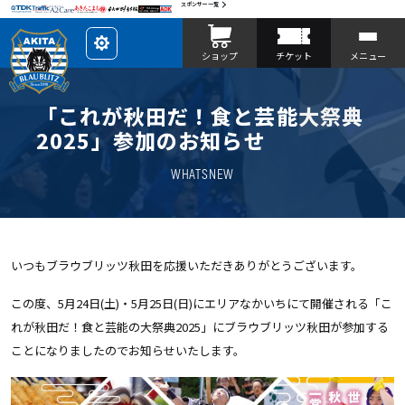
スポンサー一覧
レ
ショップ
チケット
メニュー
イ
ア
ウ
ト
を
「これが秋田だ！食と芸能大祭典
カ
ス
2025」参加のお知らせ
タ
マ
イ
WHATSNEW
ズ
いつもブラウブリッツ秋田を応援いただきありがとうございます。
この度、5月24日(土)・5月25日(日)にエリアなかいちにて開催される「こ
れが秋田だ！食と芸能の大祭典2025」にブラウブリッツ秋田が参加する
ことになりましたのでお知らせいたします。