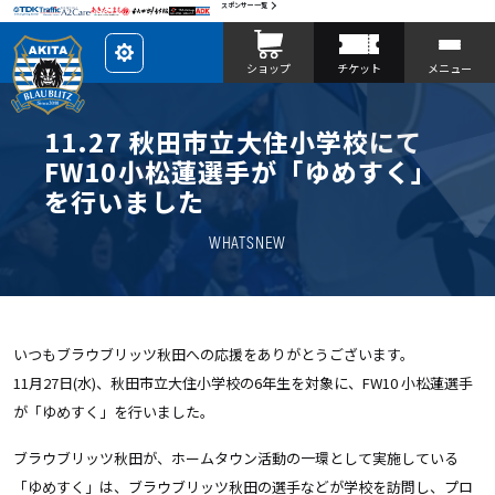
スポンサー一覧
レ
ショップ
チケット
メニュー
イ
ア
ウ
ト
を
11.27 秋田市立大住小学校にて
カ
ス
FW10小松蓮選手が「ゆめすく」
タ
マ
を行いました
イ
ズ
WHATSNEW
いつもブラウブリッツ秋田への応援をありがとうございます。
11月27日(水)、秋田市立大住小学校の6年生を対象に、FW10 小松蓮選手
が「ゆめすく」を行いました。
ブラウブリッツ秋田が、ホームタウン活動の一環として実施している
「ゆめすく」は、ブラウブリッツ秋田の選手などが学校を訪問し、プロ