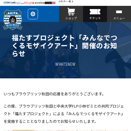
スポンサー一覧
レ
ショップ
チケット
メニュー
イ
ア
ウ
ト
を
福たすプロジェクト「みんなでつ
カ
ス
くるモザイクアート」開催のお知
タ
マ
らせ
イ
ズ
WHATSNEW
いつもブラウブリッツ秋田の応援をありがとうございます。
この度、ブラウブリッツ秋田と中央大学FLP小林ゼミとの共同プロジェ
クト「福たすプロジェクト」による『みんなでつくるモザイクアート』
を実施することとなりましたのでお知らせいたします。