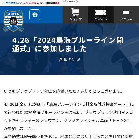
スポンサー一覧
レ
ショップ
チケット
メニュー
イ
ア
ウ
ト
を
4.26「2024鳥海ブルーライン開
カ
ス
通式」に参加しました
タ
マ
イ
WHATSNEW
ズ
いつもブラウブリッツ秋田を応援いただきありがとうございます。
4月26日(金)、にかほ市「鳥海ブルーライン旧料金所付近特設ゲート」に
て行われた2024鳥海ブルーライン開通式に、ブラウブリッツ秋田マスコ
ットキャラクターのブラウゴン、
クラブオフィシャル車両
「トヨタ86」
が参加しました。
本開通式は観光繁栄を祈念し、地域と共に盛り上げることを目的に実施