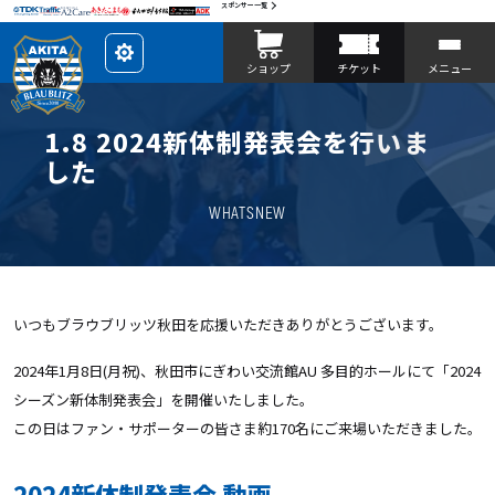
スポンサー一覧
レ
ショップ
チケット
メニュー
イ
ア
ウ
ト
を
1.8 2024新体制発表会を行いま
カ
ス
した
タ
マ
イ
WHATSNEW
ズ
いつもブラウブリッツ秋田を応援いただきありがとうございます。
2024年1月8日(月祝)、秋田市にぎわい交流館AU 多目的ホールにて「2024
シーズン新体制発表会」を開催いたしました。
この日はファン・サポーターの皆さま約170名にご来場いただきました。
2024新体制発表会 動画