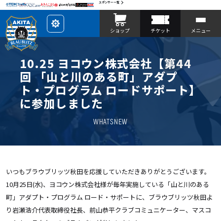
スポンサー一覧
レ
ショップ
チケット
メニュー
イ
ア
ウ
ト
を
10.25 ヨコウン株式会社【第44
カ
ス
回 「山と川のある町」アダプ
タ
マ
ト・プログラム ロードサポート】
イ
ズ
に参加しました
WHATSNEW
いつもブラウブリッツ秋田を応援していただきありがとうございます。
10月25日(水)、ヨコウン株式会社様が毎年実施している「山と川のある
町」アダプト・プログラム
ロード・サポート
に、ブラウブリッツ秋田よ
り岩瀬浩介代表取締役社長、前山恭平クラブコミュニケーター、マスコ