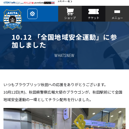
スポンサー一覧
レ
ショップ
チケット
メニュー
イ
ア
ウ
ト
を
10.12 「全国地域安全運動」に参
カ
ス
加しました
タ
マ
イ
WHATSNEW
ズ
いつもブラウブリッツ秋田への応援をありがとうございます。
10月12日(木)、秋田県警察広報大使のブラウゴンが、秋田駅前にて全国
地域安全運動の一環としてチラシ配布を行いました。