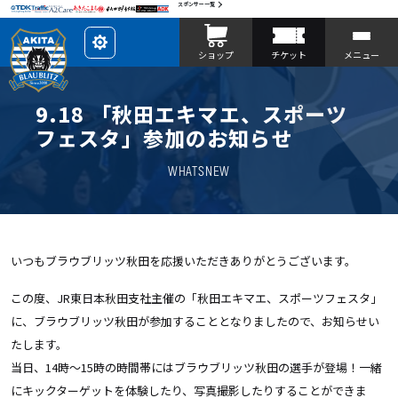
スポンサー一覧
レ
ショップ
チケット
メニュー
イ
ア
ウ
ト
を
9.18 「秋田エキマエ、スポーツ
カ
ス
フェスタ」参加のお知らせ
タ
マ
イ
WHATSNEW
ズ
いつもブラウブリッツ秋田を応援いただきありがとうございます。
この度、
JR東日本
秋田支社主催の「秋田エキマエ、スポーツフェスタ」
に、ブラウブリッツ秋田が参加することとなりましたので、お知らせい
たします。
当日、14時
～
15時の時間帯には
ブラウブリッツ秋田の選手が登場！一緒
にキックターゲットを体験したり、写真撮影したりすることができま