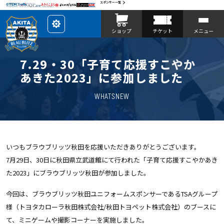
スポンサー一覧
レ
ショップ
チケット
メニュー
イ
ア
ウ
ト
を
7.29・30「子育て応援すこやか
カ
ス
あきた2023」に参加しました
タ
マ
イ
WHATSNEW
ズ
いつもブラウブリッツ秋田を応援いただきありがとうございます。
7月29日、30日に秋田県立武道館にて行われた「子育て応援すこやかあき
た2023」にブラウブリッツ秋田が参加しました。
今回は、ブラウブリッツ秋田ユニフォームスポンサーである
TSA
グループ
様（トヨタカローラ秋田株式会社
/
秋田トヨペット株式会社）のブースに
て、ミニゲームや撮影コーナーを実施しました。