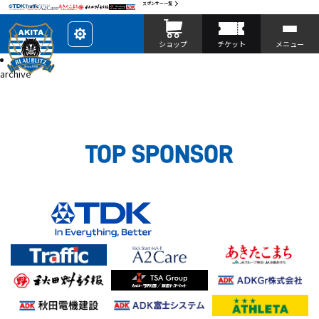
スポンサー一覧
レ
ショップ
チケット
メニュー
イ
ア
投稿
ウ
archive
ト
を
カ
ス
タ
マ
イ
ズ
TOP SPONSOR