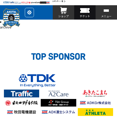
スポンサー一覧
レ
ショップ
チケット
メニュー
イ
ア
投稿
ウ
archive
ト
を
カ
ス
タ
マ
イ
ズ
TOP SPONSOR