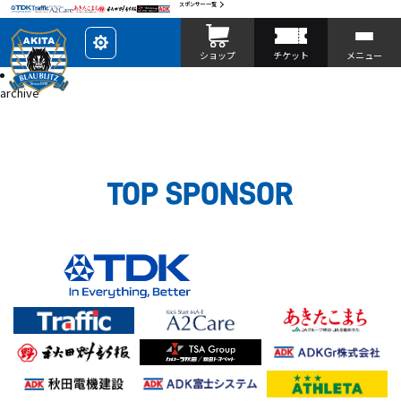
スポンサー一覧
レ
ショップ
チケット
メニュー
イ
ア
投稿
ウ
archive
ト
を
カ
ス
タ
マ
イ
ズ
TOP SPONSOR