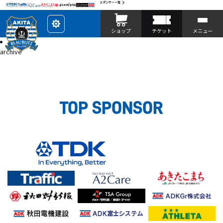
スポンサー一覧
レ
ショップ
チケット
メニュー
イ
ア
投稿
ウ
archive
ト
を
カ
ス
タ
マ
イ
ズ
TOP SPONSOR