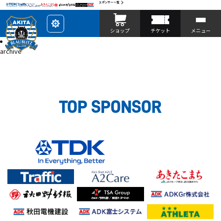
スポンサー一覧
レ
ショップ
チケット
メニュー
イ
ア
投稿
ウ
archive
ト
を
カ
ス
タ
マ
イ
ズ
TOP SPONSOR