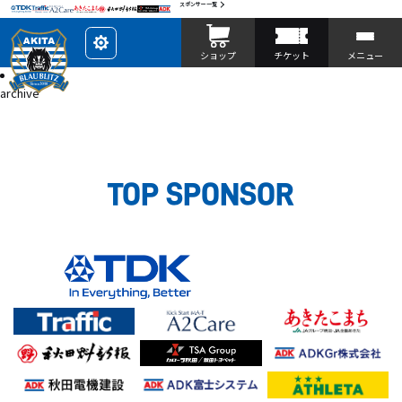
スポンサー一覧
レ
ショップ
チケット
メニュー
イ
ア
投稿
ウ
archive
ト
を
カ
ス
タ
マ
イ
ズ
TOP SPONSOR