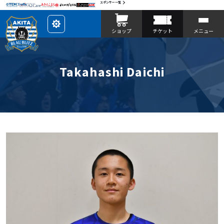
スポンサー一覧
レ
ショップ
チケット
メニュー
イ
ア
ウ
ト
を
カ
Takahashi Daichi
ス
タ
マ
イ
ズ