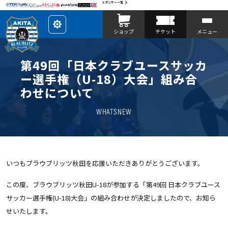
スポンサー一覧
レ
ショップ
チケット
メニュー
イ
ア
ウ
ト
を
第49回「日本クラブユースサッカ
カ
ス
ー選手権（U-18）大会」組み合
タ
マ
わせについて
イ
ズ
WHATSNEW
いつもブラウブリッツ秋田を応援いただきありがとうございます。
この度、ブラウブリッツ秋田U-18が参加する「第49回 日本クラブユース
サッカー選手権(U-18)大会」の組み合わせが決定しましたので、お知ら
せいたします。