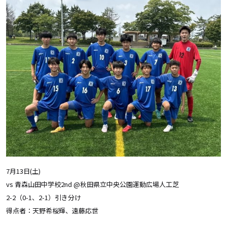
7月13日(土)
vs 青森山田中学校2nd @秋田県立中央公園運動広場人工芝
2-2（0-1、2-1）引き分け
得点者：天野希桜輝、遠藤応世