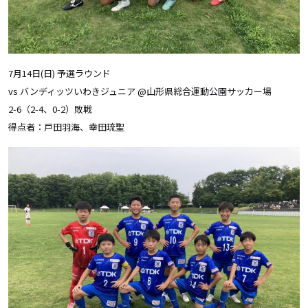
7月14日(日) 予選ラウンド
vs バンディッツいわきジュニア @山形県総合運動公園サッカー場
2-6（2-4、0-2）敗戦
得点者：戸田羽海、幸田琉聖