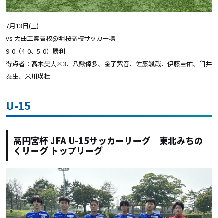
7月13日(土)
vs 大曲工業高校@明桜高校サッカー場
9-0（4-0、5-0）勝利
得点者：髙木昊大×3、八鍬倖多、金子紫音、佐藤颯哉、伊藤圭佑、臼井
泰生、米川瑛杜
U-15
高円宮杯 JFA U-15サッカーリーグ 東北みちの
くリーグ トップリーグ