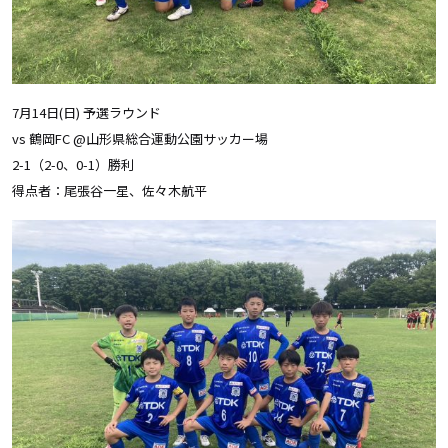
7月14日(日) 予選ラウンド
vs 鶴岡FC @山形県総合運動公園サッカー場
2-1（2-0、0-1）勝利
得点者：尾張谷一星、佐々木航平