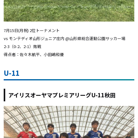
7月15日(月祝) 2位トーナメント
vs モンテディオ山形ジュニア庄内 @山形県総合運動公園サッカー場
2-3（0-2、2-1）敗戦
得点者：佐々木航平、小田嶋和優
U-11
アイリスオーヤマプレミアリーグU-11秋田