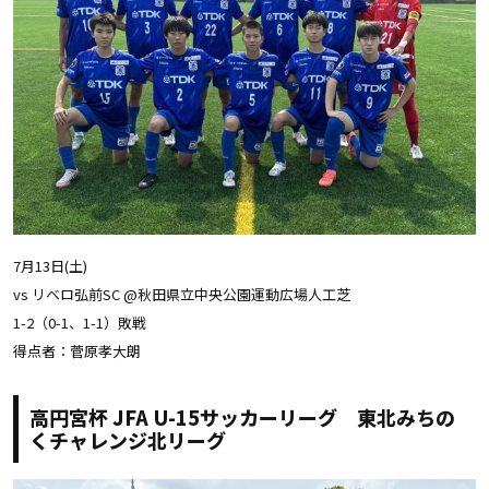
7月13日(土)
vs リベロ弘前SC @秋田県立中央公園運動広場人工芝
1-2（0-1、1-1）敗戦
得点者：菅原孝大朗
高円宮杯 JFA U-15サッカーリーグ 東北みちの
くチャレンジ北リーグ