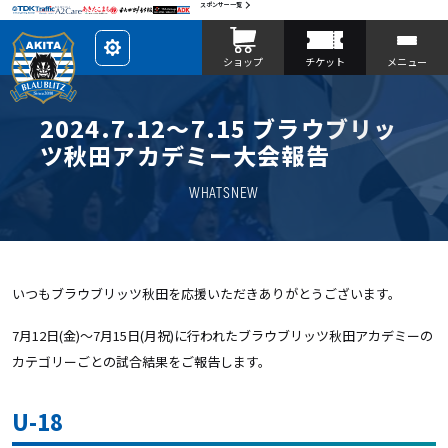
スポンサー一覧
レ
ショップ
チケット
メニュー
イ
ア
ウ
ト
を
2024.7.12〜7.15 ブラウブリッ
カ
ス
ツ秋田アカデミー大会報告
タ
マ
イ
WHATSNEW
ズ
いつもブラウブリッツ秋田を応援いただきありがとうございます。
7月12日(金)〜7月15日(月祝)に行われたブラウブリッツ秋田アカデミーの
カテゴリーごとの試合結果をご報告します。
U-18