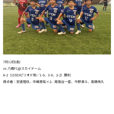
7月12日(金)
vs 八橋FC@スカイドーム
6-2（15分3ピリオド制／1-0、3-0、2-2）勝利
得点者：安達陸玖、中嶋恵祐×2、尾張谷一星、今野渚斗、高橋侑久