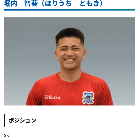
堀内 智葵（ほりうち ともき）
ポジション
GK