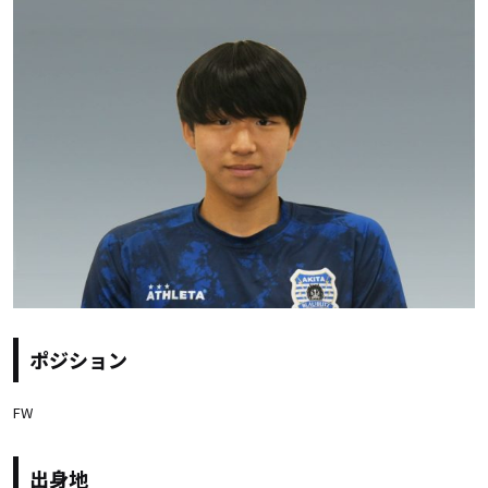
ポジション
FW
出身地