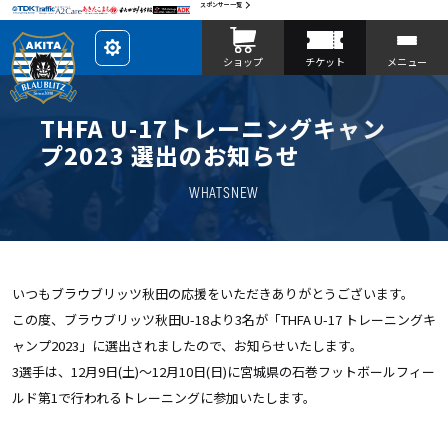
スポンサー一覧
レ
ショップ
チケット
メニュー
イ
ア
ウ
ト
を
THFA U-17トレーニングキャン
カ
ス
プ2023 選出のお知らせ
タ
マ
イ
WHATSNEW
ズ
いつもブラウブリッツ秋田の応援をいただきありがとうございます。
この度、ブラウブリッツ秋田U-18より3名が「THFA U-17 トレーニングキ
ャンプ2023」に選出されましたので、お知らせいたします。
3選手は、12月9日(土)～12月10日(日)に宮城県の石巻フットボールフィー
ルド第1で行われるトレーニングに参加いたします。