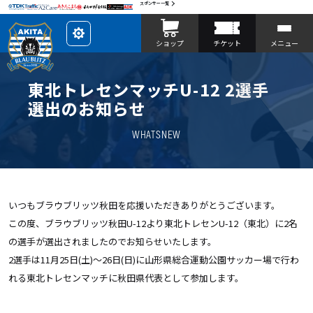
スポンサー一覧
レ
ショップ
チケット
メニュー
イ
ア
ウ
ト
を
東北トレセンマッチU-12 2選手
カ
ス
選出のお知らせ
タ
マ
イ
WHATSNEW
ズ
いつもブラウブリッツ秋田を応援いただきありがとうございます。
この度、ブラウブリッツ秋田U-12より東北トレセンU-12（東北）に2名
の選手が選出されましたのでお知らせいたします。
2選手は11月25日(土)～26日(日)に山形県総合運動公園サッカー場で行わ
れる東北トレセンマッチに秋田県代表として参加します。