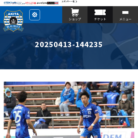
スポンサー一覧
レ
ショップ
チケット
メニュー
イ
ア
ウ
ト
を
カ
20250413-144235
ス
タ
マ
イ
ズ