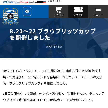
スポンサー一覧
レ
ショップ
チケット
メニュー
イ
ア
ウ
ト
を
8.20〜22 ブラウブリッツカップ
カ
ス
を開催しました
タ
マ
イ
WHATSNEW
ズ
8月20日（火）〜22日（木）の3日間に渡り、由利本荘市水林陸上競技
場・仁賀保グリーンフィールドを会場に、ジュニアユースチームの交流
戦「ブラウブリッツカップ」を開催しました。
1日目は雨の中での開催。Wウイング沖縄FC、秋田トレセン、そしてブラ
ウブリッツ秋田からはU-14・U-13の混合チームが参加しました。