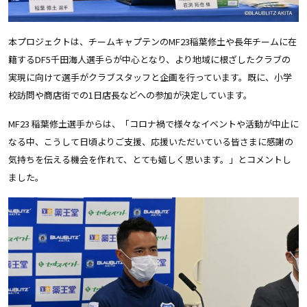
本プロジェクトは、チームキャプテンの
MF23
稲葉修土や長年チームに在
籍する
DF5
千田海人選手らが中心となり、より地域に根ざしたクラブの
実現に向けて選手がクラブスタッフと企画を行っています。既に、小学
校訪問や商店街での
1
日店長などへの参加が決定しています。
MF23 稲葉修土選手からは、「コロナ禍で様々なイベントや活動が中止に
なる中、こうして日頃よりご支援、応援いただいている皆さまに感謝の
気持ちを伝える機会を作れて、とても嬉しく思います。」とコメントし
ました。