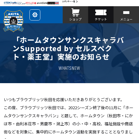
スポンサー一覧
レ
ショップ
チケット
メニュー
イ
ア
ウ
ト
を
「ホームタウンサンクスキャラバ
カ
ス
ンSupported by セルスペク
タ
マ
ト・薬王堂」実施のお知らせ
イ
ズ
WHATSNEW
いつもブラウブリッツ秋田を応援いただきありがとうございます。
この度、ブラウブリッツ秋田では、
2022
シーズン終了後の
11
月に「ホー
ムタウンサンクスキャラバン」と題して、ホームタウン（秋田市・にか
ほ市・由利本荘市・男鹿市・潟上市）の小・中・高校、福祉施設や商店
街などを対象に、集中的にホームタウン活動を実施することとなりまし