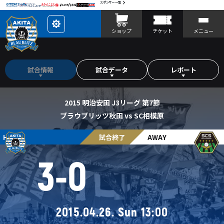
スポンサー一覧
レ
ショップ
チケット
メニュー
イ
ア
ウ
ト
を
カ
試合情報
試合データ
レポート
ス
タ
マ
イ
ズ
2015 明治安田 J3リーグ 第7節
ブラウブリッツ秋田 vs SC相模原
HOME
試合終了
AWAY
3
-
0
2015.04.26. Sun 13:00