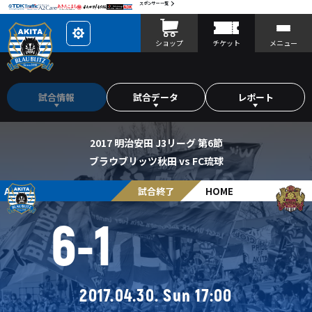
スポンサー一覧
レ
ショップ
チケット
メニュー
イ
ア
ウ
ト
を
カ
試合情報
試合データ
レポート
ス
タ
マ
イ
ズ
2017 明治安田 J3リーグ 第6節
ブラウブリッツ秋田 vs FC琉球
AWAY
試合終了
HOME
6
-
1
2017.04.30. Sun 17:00