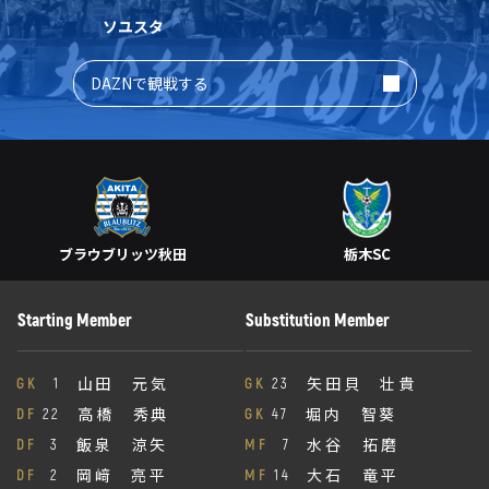
ソユスタ
DAZNで観戦する
ブラウブリッツ秋田
栃木SC
Starting Member
Substitution Member
山田 元気
矢田貝 壮貴
GK
1
GK
23
高橋 秀典
堀内 智葵
DF
22
GK
47
飯泉 涼矢
水谷 拓磨
DF
3
MF
7
岡﨑 亮平
大石 竜平
DF
2
MF
14