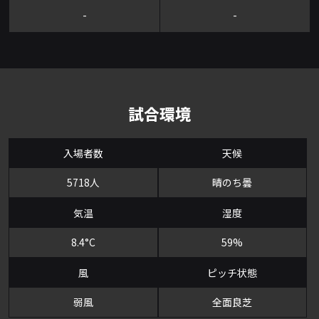
-
-
試合環境
入場者数
天候
5718人
晴のち曇
気温
湿度
8.4°C
59%
風
ピッチ状態
弱風
全面良芝