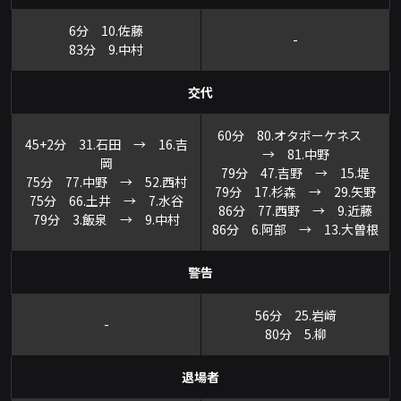
6分 10.佐藤
-
83分 9.中村
交代
60分 80.オタボーケネス
45+2分 31.石田 → 16.吉
→ 81.中野
岡
79分 47.吉野 → 15.堤
75分 77.中野 → 52.西村
79分 17.杉森 → 29.矢野
75分 66.土井 → 7.水谷
86分 77.西野 → 9.近藤
79分 3.飯泉 → 9.中村
86分 6.阿部 → 13.大曽根
警告
56分 25.岩﨑
-
80分 5.柳
退場者