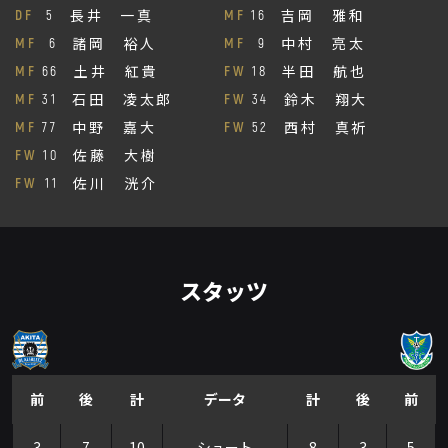
長井 一真
吉岡 雅和
DF
5
MF
16
諸岡 裕人
中村 亮太
MF
6
MF
9
土井 紅貴
半田 航也
MF
66
FW
18
石田 凌太郎
鈴木 翔大
MF
31
FW
34
中野 嘉大
西村 真祈
MF
77
FW
52
佐藤 大樹
FW
10
佐川 洸介
FW
11
スタッツ
前
後
計
データ
計
後
前
3
7
10
シュート
8
3
5