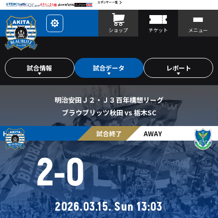
スポンサー一覧
レ
ショップ
チケット
メニュー
イ
ア
ウ
ト
を
カ
試合情報
試合データ
レポート
ス
タ
マ
イ
ズ
明治安田Ｊ２・Ｊ３百年構想リーグ
ブラウブリッツ秋田 vs 栃木SC
HOME
試合終了
AWAY
2
-
0
2026.03.15. Sun 13:03