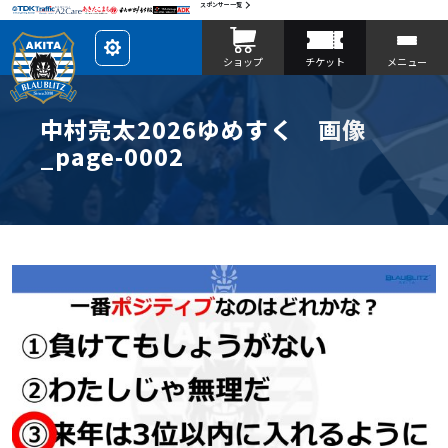
スポンサー一覧
レ
ショップ
チケット
メニュー
イ
ア
ウ
ト
を
中村亮太2026ゆめすく 画像
カ
ス
_page-0002
タ
マ
イ
ズ