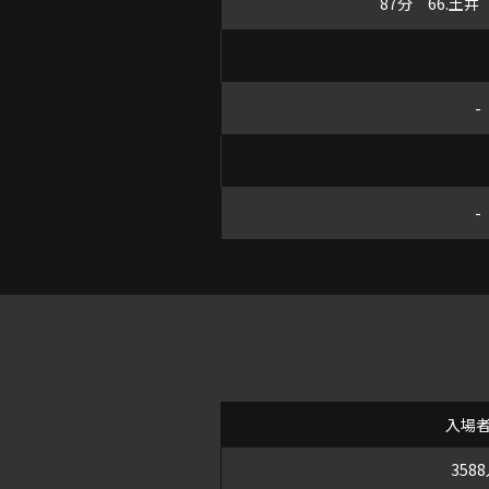
87分 66.土井
-
-
入場
358