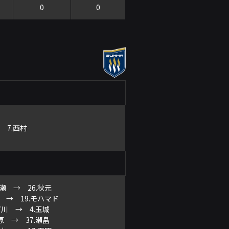
0
0
分 7.西村
野瀬 → 26.秋元
野 → 19.モハマド
.下川 → 4.玉城
米原 → 37.瀬畠