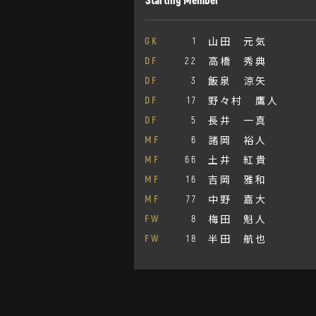
山田 元気
GK
1
高橋 秀典
DF
22
飯泉 涼矢
DF
3
野々村 鷹人
DF
17
長井 一真
DF
5
諸岡 裕人
MF
6
土井 紅貴
MF
66
吉岡 雅和
MF
16
中野 嘉大
MF
77
梅田 魁人
FW
8
半田 航也
FW
18