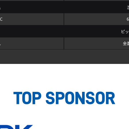
温
°C
ピ
風
全
TOP SPONSOR