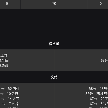
0
PK
0
得点者
.土井
8.半田
69
0.佐藤
交代
 → 52.西村
58分 43.
 → 10.佐藤
58分 25.中
 → 14.大石
67分 20
岡 → 7.水谷
67分 6.