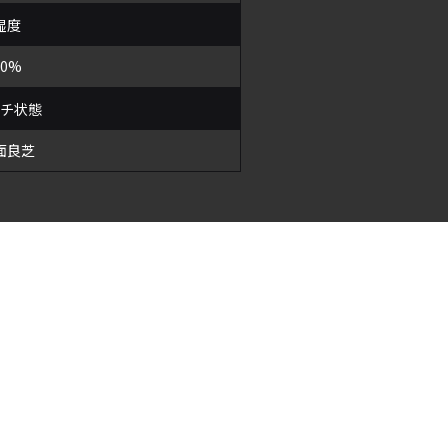
湿度
60%
ッチ状態
面良芝