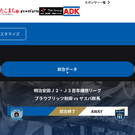
スポンサー一覧
スタマイズ
試合データ
明治安田Ｊ２・Ｊ３百年構想リーグ
ブラウブリッツ秋田 vs ザスパ群馬
HOME
試合終了
AWAY