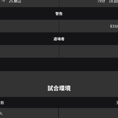
 → 25.藤山
79分 18.
警告
83
退場者
試合環境
者数
8人