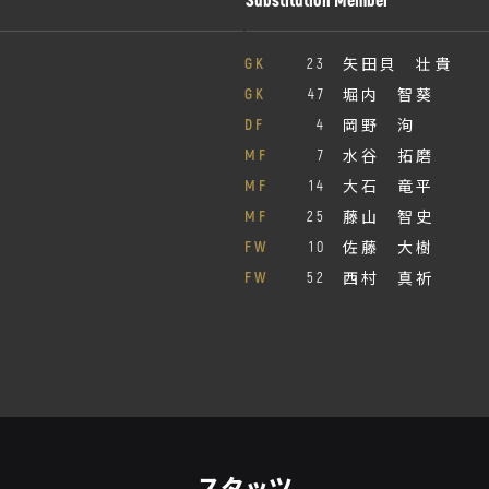
矢田貝 壮貴
GK
23
堀内 智葵
GK
47
岡野 洵
DF
4
水谷 拓磨
MF
7
大石 竜平
MF
14
藤山 智史
MF
25
佐藤 大樹
FW
10
西村 真祈
FW
52
スタッツ