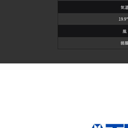
気
19.9
風
弱