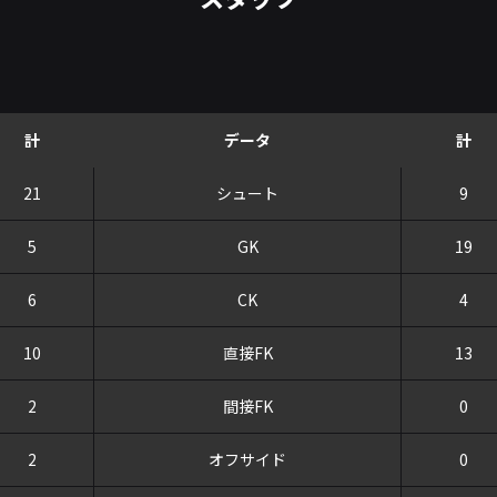
計
データ
計
21
シュート
9
5
GK
19
6
CK
4
10
直接FK
13
2
間接FK
0
2
オフサイド
0