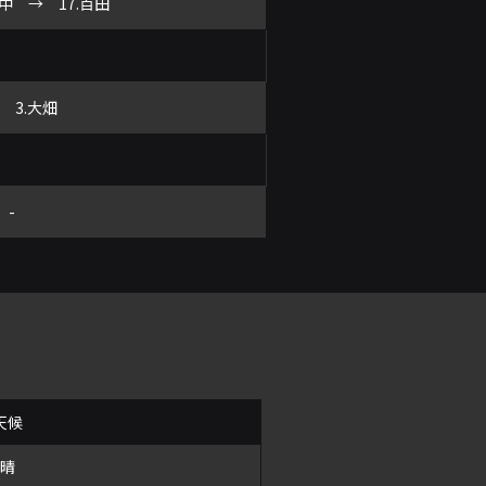
田中 → 17.百田
分 3.大畑
-
天候
晴