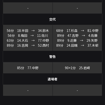
-
-
交代
56分 18.半田 → 34.鈴木
68分 17.杉森 → 81.中野
56分 8.梅田 → 11.佐川
89分 47.吉野 → 4.佐藤
63分 14.大石 → 77.中野
89分 9.近藤 → 29.矢野
89分 16.吉岡 → 52.西村
89分 24.田端 → 37.木邨
警告
85分 77.中野
90+1分 25.岩﨑
退場者
-
-