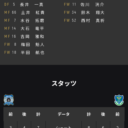
長井 一真
佐川 洸介
DF
5
FW
11
土井 紅貴
鈴木 翔大
MF
66
FW
34
水谷 拓磨
西村 真祈
MF
7
FW
52
大石 竜平
MF
14
吉岡 雅和
MF
16
梅田 魁人
FW
8
半田 航也
FW
18
スタッツ
前
後
計
データ
計
後
前
3
4
7
シュート
8
6
2