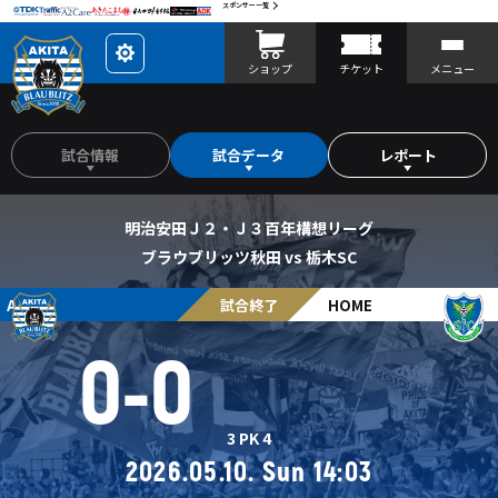
スポンサー一覧
レ
ショップ
チケット
メニュー
イ
ア
ウ
ト
を
カ
試合情報
試合データ
レポート
ス
タ
マ
イ
ズ
明治安田Ｊ２・Ｊ３百年構想リーグ
ブラウブリッツ秋田 vs 栃木SC
AWAY
試合終了
HOME
0
-
0
3
PK
4
2026.05.10. Sun 14:03