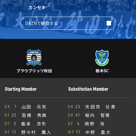
カンセキ
DAZNで観戦する
ブラウブリッツ秋田
栃木SC
Starting Member
Substitution Member
山田 元気
矢田貝 壮貴
GK
1
GK
23
高橋 秀典
堀内 智葵
DF
22
GK
47
飯泉 涼矢
岡野 洵
DF
3
DF
4
野々村 鷹人
中野 嘉大
DF
17
MF
77