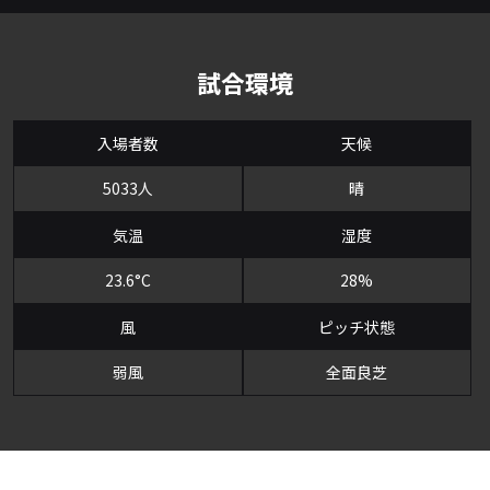
試合環境
入場者数
天候
5033人
晴
気温
湿度
23.6°C
28%
風
ピッチ状態
弱風
全面良芝