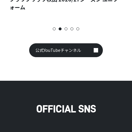
児島ユナイテッドFC（明治安田百年J2・J3
年構想リーグ プレーオフラウンド 第2戦）
公式YouTubeチャンネル
OFFICIAL SNS