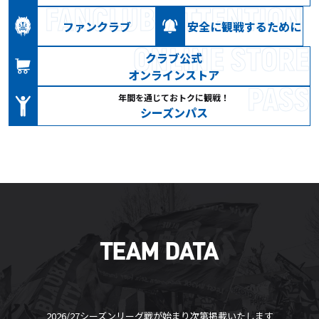
FANCLUB
ATTENTION
ファンクラブ
安全に観戦するために
ONLINE STORE
クラブ公式
オンラインストア
PASS
年間を通じておトクに観戦！
シーズンパス
TEAM DATA
2026/27シーズンリーグ戦が始まり次第掲載いたします