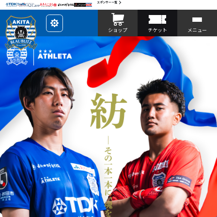
スポンサー一覧
レ
ショップ
チケット
メニュー
イ
ア
ウ
ト
を
カ
ス
タ
マ
イ
ズ