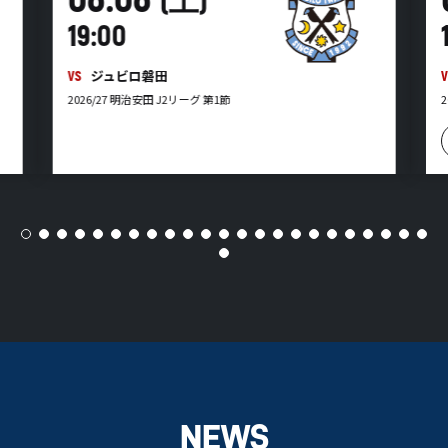
19:00
ジュビロ磐田
VS
V
2026/27 明治安田 J2リーグ 第1節
NEWS